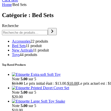
Click here
Home
/
Bed Sets
Catégorie :
Bed Sets
Recherche
Accessories
2
2 produits
Bed Sets
1
1 produit
New Arrivals
1
1 produit
Toys
4
4 produits
Top Rated Products
Extra-soft Soft Toy
Note
5.00
sur 5
$
13.00
Le prix initial était : $13.00.
$
10.00
Le prix actuel est : $
Printed Duvet Cover Set
Note
5.00
sur 5
$
20.00
Large Soft Toy Snake
Note
5.00
sur 5
$
10.00