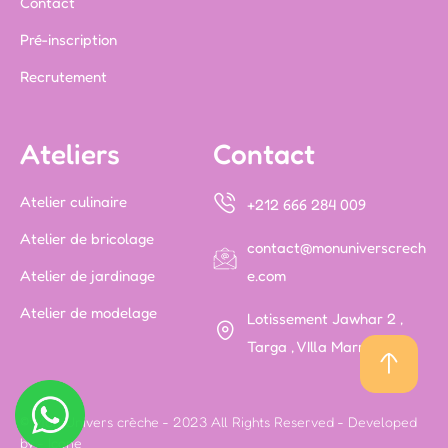
Contact
Pré-inscription
Recrutement
Ateliers
Contact
Atelier culinaire
+212 666 284 009
Atelier de bricolage
contact@monuniverscrech
Atelier de jardinage
e.com
Atelier de modelage
Lotissement Jawhar 2 ,
Targa , VIlla Marrakech
© Mon Univers crèche - 2023 All Rights Reserved - Developed
by -
Icone