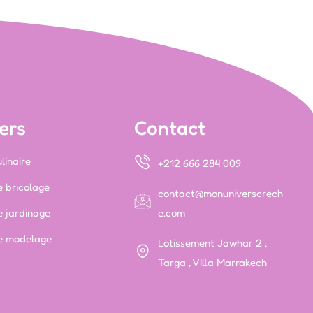
ers
Contact
linaire
+212 666 284 009
e bricolage
contact@monuniverscrech
e jardinage
e.com
de modelage
Lotissement Jawhar 2 ,
Targa , VIlla Marrakech