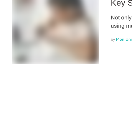
Key S
Not only
using mu
by 
Mon Uni