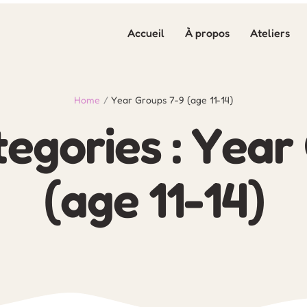
Accueil
À propos
Ateliers
Home
/
Year Groups 7-9 (age 11-14)
egories :
Year 
(age 11-14)